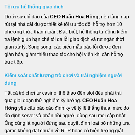
Tối ưu hệ thống giao dịch
Dưới sự chỉ đạo của
CEO Huấn Hoa Hồng
, nền tảng nạp
rút tại nhà cái được thiết kế tối ưu tốc độ, hỗ trợ hơn 10
phương thức thanh toán. Đặc biệt, hệ thống tự động kiểm
tra lệnh giúp hạn chế tối đa lỗi giao dịch và rút ngắn thời
gian xử lý. Song song, các biểu mẫu báo lỗi được đơn
giản hóa, giảm thiểu thao tác cho hội viên khi cần hỗ trợ
trực tiếp.
Kiểm soát chất lượng trò chơi và trải nghiệm người
dùng
Tất cả trò chơi từ casino, thể thao đến slot đều phải trải
qua giai đoạn thử nghiệm kỹ lưỡng.
CEO Huấn Hoa
Hồng
yêu cầu báo cáo định kỳ về tỷ lệ thắng thua, mức độ
ổn định server và phản hồi người dùng sau mỗi cập nhật.
Ông cũng là người đứng sau quyết định loại bỏ những tựa
game không đạt chuẩn về RTP hoặc có hiện tượng giật