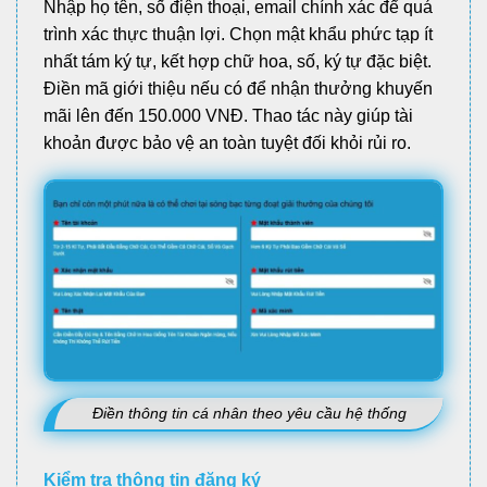
Nhập họ tên, số điện thoại, email chính xác để quá
trình xác thực thuận lợi. Chọn mật khẩu phức tạp ít
nhất tám ký tự, kết hợp chữ hoa, số, ký tự đặc biệt.
Điền mã giới thiệu nếu có để nhận thưởng khuyến
mãi lên đến 150.000 VNĐ. Thao tác này giúp tài
khoản được bảo vệ an toàn tuyệt đối khỏi rủi ro.
Điền thông tin cá nhân theo yêu cầu hệ thống
Kiểm tra thông tin đăng ký