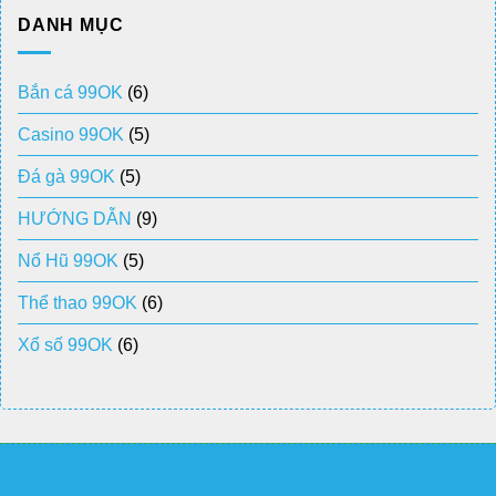
Gà
Gì?
Từng
Tre
DANH MỤC
Nhận
Giây
–
Diện
Tinh
Gà
Hoa
Có
Bắn cá 99OK
(6)
Sới
Tướng
Gà
Thắng
Casino 99OK
(5)
Việt
Trên
Nền
Đá gà 99OK
(5)
Tảng
99OK
HƯỚNG DẪN
(9)
Nổ Hũ 99OK
(5)
Thể thao 99OK
(6)
Xổ số 99OK
(6)