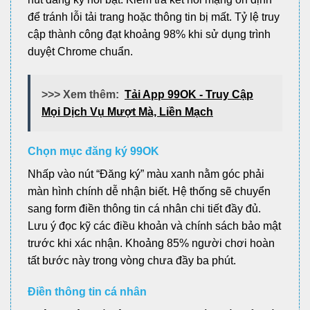
để tránh lỗi tải trang hoặc thông tin bị mất. Tỷ lệ truy
cập thành công đạt khoảng 98% khi sử dụng trình
duyệt Chrome chuẩn.
>>> Xem thêm:
Tải App 99OK - Truy Cập
Mọi Dịch Vụ Mượt Mà, Liền Mạch
Chọn mục đăng ký 99OK
Nhấp vào nút “Đăng ký” màu xanh nằm góc phải
màn hình chính dễ nhận biết. Hệ thống sẽ chuyển
sang form điền thông tin cá nhân chi tiết đầy đủ.
Lưu ý đọc kỹ các điều khoản và chính sách bảo mật
trước khi xác nhận. Khoảng 85% người chơi hoàn
tất bước này trong vòng chưa đầy ba phút.
Điền thông tin cá nhân