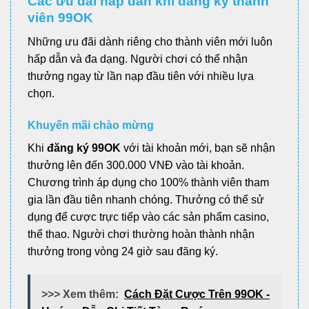
Các ưu đãi hấp dẫn khi đăng ký thành
viên 99OK
Những ưu đãi dành riêng cho thành viên mới luôn
hấp dẫn và đa dạng. Người chơi có thể nhận
thưởng ngay từ lần nạp đầu tiên với nhiều lựa
chọn.
Khuyến mãi chào mừng
Khi
đăng ký 99OK
với tài khoản mới, bạn sẽ nhận
thưởng lên đến 300.000 VNĐ vào tài khoản.
Chương trình áp dụng cho 100% thành viên tham
gia lần đầu tiên nhanh chóng. Thưởng có thể sử
dụng để cược trực tiếp vào các sản phẩm casino,
thể thao. Người chơi thường hoàn thành nhận
thưởng trong vòng 24 giờ sau đăng ký.
>>> Xem thêm:
Cách Đặt Cược Trên 99OK -