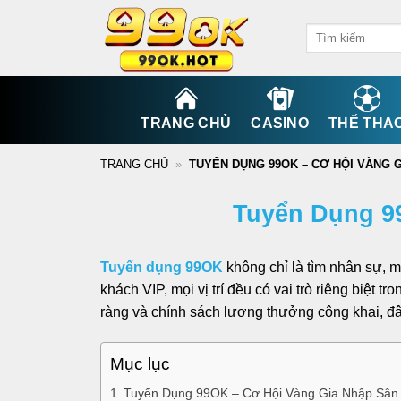
Bỏ
qua
nội
dung
TRANG CHỦ
CASINO
THỂ THA
TRANG CHỦ
»
TUYỂN DỤNG 99OK – CƠ HỘI VÀNG G
Tuyển Dụng 9
Tuyển dụng 99OK
không chỉ là tìm nhân sự, 
khách VIP, mọi vị trí đều có vai trò riêng biệt
ràng và chính sách lương thưởng công khai, đâ
Mục lục
Tuyển Dụng 99OK – Cơ Hội Vàng Gia Nhập Sân