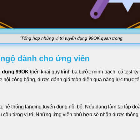
Tổng hợp những vị trí tuyển dụng 99OK quan trọng
i ngộ dành cho ứng viên
n dụng 99OK
triển khai quy trình ba bước minh bạch, có test k
cơ hội công bằng, được đánh giá toàn diện qua năng lực thực tế 
ặc hệ thống landing tuyển dụng nội bộ. Nếu đang làm tại tập đ
êu cầu từng vị trí. Những ứng viên phù hợp sẽ nhận được thông