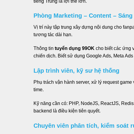
tiếng Trung là lợi thế lớn.
Phòng Marketing – Content – Sáng
Vị trí này tập trung xây dựng nội dung cho fanp
tương tác dài hạn.
Thông tin
tuyển dụng 99OK
cho biết các ứng v
chiến dịch. Biết sử dụng Google Ads, Meta Ad
Lập trình viên, kỹ sư hệ thống
Phụ trách vận hành server, xử lý request game v
time.
Kỹ năng cần có: PHP, NodeJS, ReactJS, Redis, 
backend là điều kiện tiên quyết.
Chuyên viên phân tích, kiểm soát r