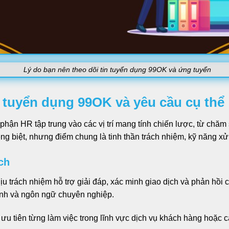
Lý do bạn nên theo dõi tin tuyển dụng 99OK và ứng tuyển
 tuyển dụng 99OK và yêu cầu cụ thể
ộ phận HR tập trung vào các vị trí mang tính chiến lược, từ chăm
êng biệt, nhưng điểm chung là tinh thần trách nhiệm, kỹ năng xử 
ch
hịu trách nhiệm hỗ trợ giải đáp, xác minh giao dịch và phản hồi
anh và ngôn ngữ chuyên nghiệp.
 ưu tiên từng làm việc trong lĩnh vực dịch vụ khách hàng hoặc 