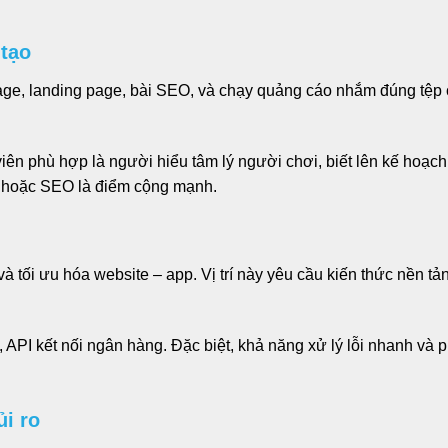
 tạo
age, landing page, bài SEO, và chạy quảng cáo nhắm đúng tệp cư
iên phù hợp là người hiểu tâm lý người chơi, biết lên kế hoạch 
s hoặc SEO là điểm cộng mạnh.
à tối ưu hóa website – app. Vị trí này yêu cầu kiến thức nền tản
API kết nối ngân hàng. Đặc biệt, khả năng xử lý lỗi nhanh và 
ủi ro