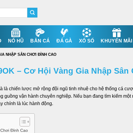
O
NỔ HŨ
BẮN CÁ
ĐÁ GÀ
XỔ SỐ
KHUYẾN MÃI
IA NHẬP SÂN CHƠI ĐỈNH CAO
9OK – Cơ Hội Vàng Gia Nhập Sân 
mà là chiến lược mở rộng đội ngũ tinh nhuệ cho hệ thống cá cư
 trong guồng vận hành chuyên nghiệp. Nếu bạn đang tìm kiếm một 
y chính là lúc hành động.
 Chơi Đỉnh Cao