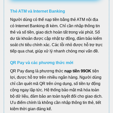
Thẻ ATM và Internet Banking
Người dùng có thể nạp tiền bằng thẻ ATM nội địa
có Internet Banking đi kèm. Chỉ cần nhập thông tin
thẻ và số tiền, giao dịch hoàn tất trong vài phút. Số
dư tài khoản được cập nhật tự động, đảm bảo kiểm
soát chi tiêu chính xác. Các lỗi nhỏ được hỗ trợ trực
tiếp qua chat, giúp xử lý nhanh chóng mọi vấn đề.
QR Pay và các phương thức mới
QR Pay đang là phương thức
nạp tiền 99OK
tiện
lợi, được hỗ trợ trên nhiều ngân hàng. Người dùng
chỉ cần quét mã QR trên ứng dụng, số tiền tự động
cộng ngay lập tức. Hệ thống bảo mật mã hóa toàn
bộ dữ liệu, đảm bảo an toàn tuyệt đối cho giao dịch.
Ưu điểm chính là không cần nhập thông tin thẻ, tiết
kiệm thời gian đáng kể.