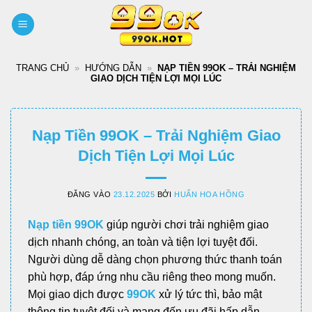
Bỏ
qua
nội
dung
TRANG CHỦ
»
HƯỚNG DẪN
»
NẠP TIỀN 99OK – TRẢI NGHIỆM
GIAO DỊCH TIỆN LỢI MỌI LÚC
Nạp Tiền 99OK – Trải Nghiệm Giao
Dịch Tiện Lợi Mọi Lúc
ĐĂNG VÀO
23.12.2025
BỞI
HUẤN HOA HỒNG
Nạp tiền 99OK
giúp người chơi trải nghiệm giao
dịch nhanh chóng, an toàn và tiện lợi tuyệt đối.
Người dùng dễ dàng chọn phương thức thanh toán
phù hợp, đáp ứng nhu cầu riêng theo mong muốn.
Mọi giao dịch được
99OK
xử lý tức thì, bảo mật
thông tin tuyệt đối và mang đến ưu đãi hấp dẫn.