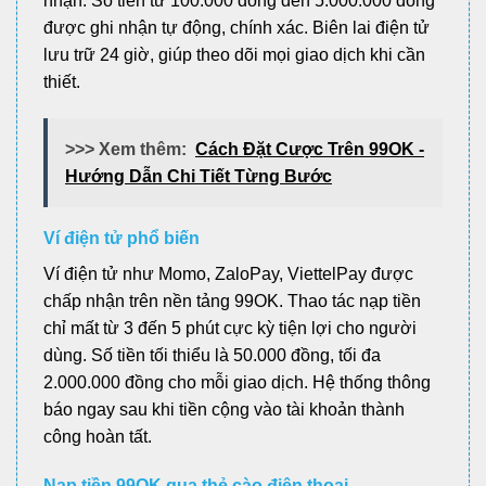
nhận. Số tiền từ 100.000 đồng đến 5.000.000 đồng
được ghi nhận tự động, chính xác. Biên lai điện tử
lưu trữ 24 giờ, giúp theo dõi mọi giao dịch khi cần
thiết.
>>> Xem thêm:
Cách Đặt Cược Trên 99OK -
Hướng Dẫn Chi Tiết Từng Bước
Ví điện tử phổ biến
Ví điện tử như Momo, ZaloPay, ViettelPay được
chấp nhận trên nền tảng 99OK. Thao tác nạp tiền
chỉ mất từ 3 đến 5 phút cực kỳ tiện lợi cho người
dùng. Số tiền tối thiểu là 50.000 đồng, tối đa
2.000.000 đồng cho mỗi giao dịch. Hệ thống thông
báo ngay sau khi tiền cộng vào tài khoản thành
công hoàn tất.
Nạp tiền 99OK qua thẻ cào điện thoại