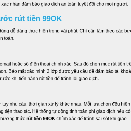
 xác nhận đảm bảo giao dịch an toàn tuyệt đối cho mọi người.
ước rút tiền 99OK
 dùng dễ dàng thực hiện trong vài phút. Chỉ cần làm theo các b
an toàn.
ail hoặc số điện thoại chính xác. Sau đó chọn mục rút tiền tr
 chọn. Bảo mật xác minh 2 lớp được yêu cầu để đảm bảo tài kho
ước khi tiến hành rút tiền để tránh lỗi giao dịch.
tùy nhu cầu, thời gian xử lý khác nhau. Mỗi lựa chọn đều hiển
ng tiện thao tác. Hệ thống tự động tính toán phí giao dịch nếu có
 phương thức
rút tiền 99OK
chính xác để tránh sai sót khi giao