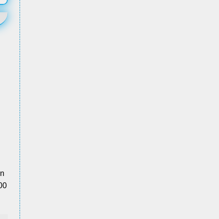
ần
00