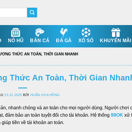
O
NỔ HŨ
BẮN CÁ
ĐÁ GÀ
XỔ SỐ
KHUYẾN MÃI
HƯƠNG THỨC AN TOÀN, THỜI GIAN NHANH
ng Thức An Toàn, Thời Gian Nhan
ÀO
23.12.2025
BỞI
HUẤN HOA HỒNG
iản, nhanh chóng và an toàn cho mọi người dùng. Người chơi 
ạt, đảm bảo an toàn tuyệt đối cho tài khoản. Hệ thống
99OK
xử 
giúp tiền về tài khoản an toàn.