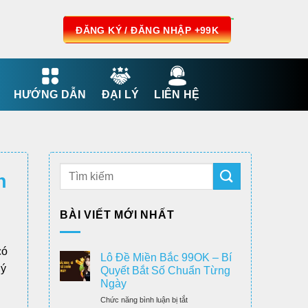
ĐĂNG KÝ / ĐĂNG NHẬP +99K
HƯỚNG DẪN
ĐẠI LÝ
LIÊN HỆ
h
BÀI VIẾT MỚI NHẤT
có
Lô Đề Miền Bắc 99OK – Bí
lý
Quyết Bắt Số Chuẩn Từng
Ngày
ở
Chức năng bình luận bị tắt