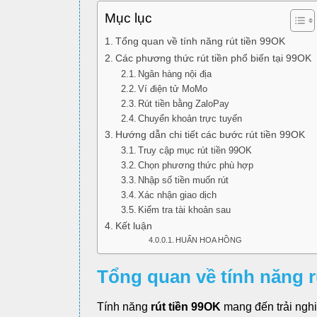
Mục lục
Tổng quan về tính năng rút tiền 99OK
Các phương thức rút tiền phổ biến tại 99OK
Ngân hàng nội địa
Ví điện tử MoMo
Rút tiền bằng ZaloPay
Chuyển khoản trực tuyến
Hướng dẫn chi tiết các bước rút tiền 99OK
Truy cập mục rút tiền 99OK
Chọn phương thức phù hợp
Nhập số tiền muốn rút
Xác nhận giao dịch
Kiểm tra tài khoản sau
Kết luận
HUẤN HOA HỒNG
Tổng quan về tính năng r
Tính năng
rút tiền 99OK
mang đến trải nghi