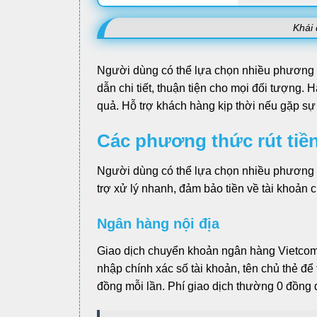
Khái 
Người dùng có thể lựa chọn nhiều phương
dẫn chi tiết, thuận tiện cho mọi đối tượng. 
quả. Hỗ trợ khách hàng kịp thời nếu gặp sự c
Các phương thức rút tiền
Người dùng có thể lựa chọn nhiều phương
trợ xử lý nhanh, đảm bảo tiền về tài khoản c
Ngân hàng nội địa
Giao dịch chuyển khoản ngân hàng Vietcom
nhập chính xác số tài khoản, tên chủ thẻ để 
đồng mỗi lần. Phí giao dịch thường 0 đồng đ