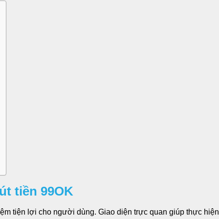
út tiền 99OK
ệm tiện lợi cho người dùng. Giao diện trực quan giúp thực hiện