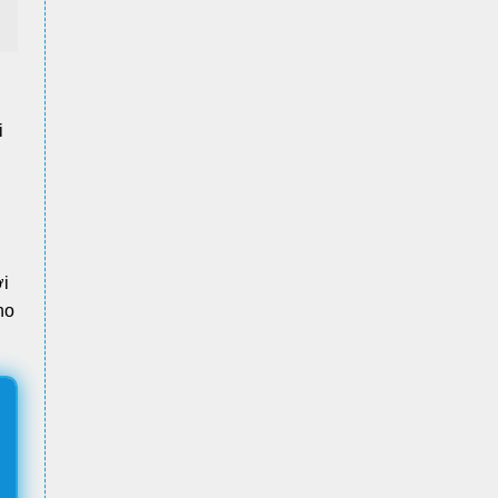
i
ới
ho