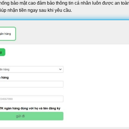
 thống bảo mật cao đảm bảo thông tin cá nhân luôn được an toà
giúp nhận tiền ngay sau khi yêu cầu.