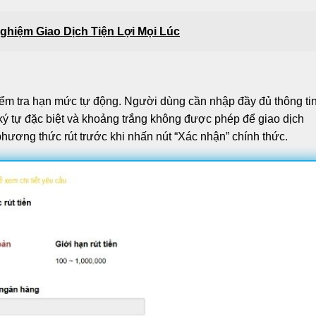
Nghiệm Giao Dịch Tiện Lợi Mọi Lúc
kiểm tra hạn mức tự động. Người dùng cần nhập đầy đủ thông ti
 ký tự đặc biệt và khoảng trắng không được phép để giao dịch
phương thức rút trước khi nhấn nút “Xác nhận” chính thức.