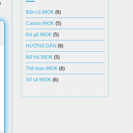
n
Tinh
Có
Hoa
Tướng
Bắn cá 99OK
(6)
Sới
Thắng
Gà
Casino 99OK
(5)
Việt
Trên
Nền
Đá gà 99OK
(5)
Tảng
99OK
HƯỚNG DẪN
(9)
Nổ Hũ 99OK
(5)
Thể thao 99OK
(6)
Xổ số 99OK
(6)