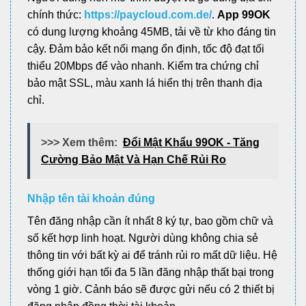
chính thức:
https://paycloud.com.de/
.
App 99OK
có dung lượng khoảng 45MB, tải về từ kho đáng tin
cậy. Đảm bảo kết nối mạng ổn định, tốc độ đạt tối
thiểu 20Mbps để vào nhanh. Kiểm tra chứng chỉ
bảo mật SSL, màu xanh lá hiển thị trên thanh địa
chỉ.
>>> Xem thêm:
Đổi Mật Khẩu 99OK - Tăng
Cường Bảo Mật Và Hạn Chế Rủi Ro
Nhập tên tài khoản đúng
Tên đăng nhập cần ít nhất 8 ký tự, bao gồm chữ và
số kết hợp linh hoạt. Người dùng không chia sẻ
thông tin với bất kỳ ai để tránh rủi ro mất dữ liệu. Hệ
thống giới hạn tối đa 5 lần đăng nhập thất bại trong
vòng 1 giờ. Cảnh báo sẽ được gửi nếu có 2 thiết bị