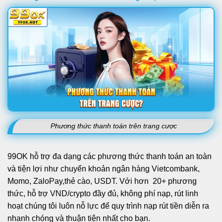
Phương thức thanh toán trên trang cược
99OK hỗ trợ đa dạng các phương thức thanh toán an toàn
và tiện lợi như chuyển khoản ngân hàng Vietcombank,
Momo, ZaloPay,thẻ cào, USDT. Với hơn 20+ phương
thức, hỗ trợ VND/crypto đầy đủ, không phí nạp, rút linh
hoạt chúng tôi luôn nỗ lực để quy trình nạp rút tiền diễn ra
nhanh chóng và thuận tiện nhất cho bạn.