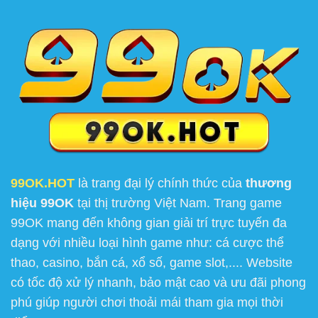
99OK.HOT
là trang đại lý chính thức của
thương
hiệu 99OK
tại thị trường Việt Nam. Trang game
99OK mang đến không gian giải trí trực tuyến đa
dạng với nhiều loại hình game như: cá cược thể
thao, casino, bắn cá, xổ số, game slot,.... Website
có tốc độ xử lý nhanh, bảo mật cao và ưu đãi phong
phú giúp người chơi thoải mái tham gia mọi thời