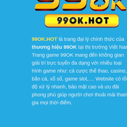
99OK.HOT
là trang đại lý chính thức của
thương hiệu 99OK
tại thị trường Việt N
Trang game 99OK mang đến không gian
giải trí trực tuyến đa dạng với nhiều loại
hình game như: cá cược thể thao, casino,
bắn cá, xổ số, game slot,.... Website có tố
độ xử lý nhanh, bảo mật cao và ưu đãi
phong phú giúp người chơi thoải mái tha
gia mọi thời điểm.
Đặc biệt, với các tư vấn viên giàu kinh ngh