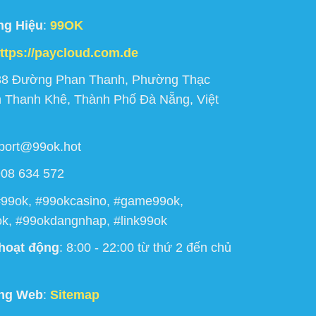
g Hiệu
:
99OK
ttps://paycloud.com.de
88 Đường Phan Thanh, Phường Thạc
 Thanh Khê, Thành Phố Đà Nẵng, Việt
port@99ok.hot
08 634 572
#99ok, #99okcasino, #game99ok,
k, #99okdangnhap, #link99ok
 hoạt động
: 8:00 - 22:00 từ thứ 2 đến chủ
ang Web
:
Sitemap
 nhanh chóng, đặt cược vào các ván đá gà