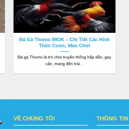
ông da mượt mà, thiện chiến, có thể hạ gục “knock – out” đối th
Đá Gà Thomo 99OK – Chi Tiết Các Hình
ẫn, một số kèo đặc biệt có thể lên đến 1 ăn 10. Người chơi khô
Thức Cược, Mẹo Chơi
Đá gà Thomo là trò chơi truyền thống hấp dẫn, gay
 tiền lên đến 1.5% cho người chơi có mức cược cao, giúp anh 
cấn, mang đến trải...
n ngay sau khi trận đấu kết thúc, anh em không cần chờ đợi qu
n top đầu với dịch vụ CSKH xuất sắc, hỗ trợ hoạt động liên tụ
 luôn sẵn sàng hỗ trợ kịp thời qua nhiều kênh như chat trực tu
VỀ CHÚNG TÔI
THÔNG TIN