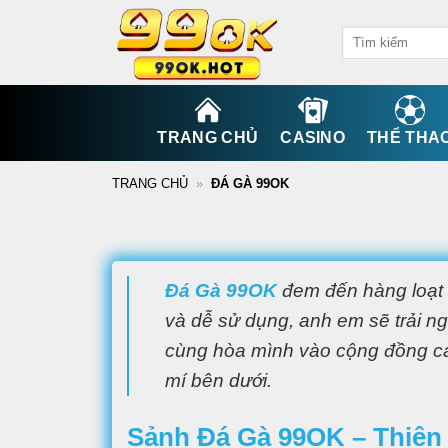
Bỏ
qua
nội
dung
TRANG CHỦ
CASINO
THỂ THA
TRANG CHỦ
»
ĐÁ GÀ 99OK
Đá Gà 99OK
đem đến hàng loạt t
và dễ sử dụng, anh em sẽ trải n
cùng hòa mình vào cộng đồng cá c
mí bên dưới.
Sảnh Đá Gà 99OK – Thiên