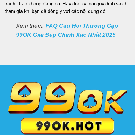
tranh chấp không đáng có. Hãy đọc kỹ mọi quy định và chỉ
tham gia khi bạn đã đồng ý với các nội dung đó!
Xem thêm:
FAQ Câu Hỏi Thường Gặp
99OK Giải Đáp Chính Xác Nhất 2025