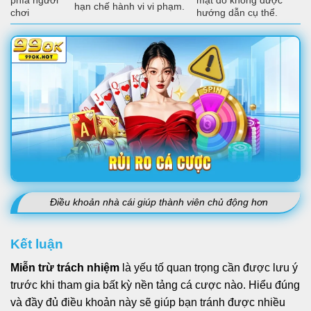
phía người
mật do không được
hạn chế hành vi vi phạm.
chơi
hướng dẫn cụ thể.
Điều khoản nhà cái giúp thành viên chủ động hơn
Kết luận
Miễn trừ trách nhiệm
là yếu tố quan trọng cần được lưu ý
trước khi tham gia bất kỳ nền tảng cá cược nào. Hiểu đúng
và đầy đủ điều khoản này sẽ giúp bạn tránh được nhiều