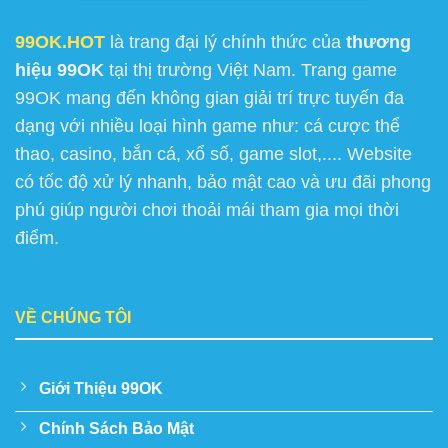
99OK.HOT
là trang đại lý chính thức của
thương
hiệu 99OK
tại thị trường Việt Nam. Trang game
99OK mang đến không gian giải trí trực tuyến đa
dạng với nhiều loại hình game như: cá cược thể
thao, casino, bắn cá, xổ số, game slot,.... Website
có tốc độ xử lý nhanh, bảo mật cao và ưu đãi phong
phú giúp người chơi thoải mái tham gia mọi thời
điểm.
VỀ CHÚNG TÔI
Giới Thiệu 99OK
Chính Sách Bảo Mật