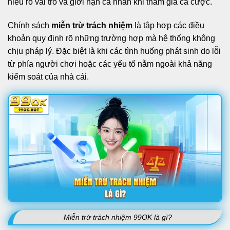
hiểu rõ vai trò và giới hạn cá nhân khi tham gia cá cược.
Chính sách
miễn trừ trách nhiệm
là tập hợp các điều
khoản quy định rõ những trường hợp mà hệ thống không
chịu pháp lý. Đặc biệt là khi các tình huống phát sinh do lỗi
từ phía người chơi hoặc các yếu tố nằm ngoài khả năng
kiểm soát của nhà cái.
Miễn trừ trách nhiệm 99OK là gì?