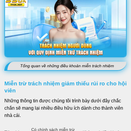
Tổng quan về những điều khoản miễn trách nhiệm
Miễn trừ trách nhiệm giảm thiểu rủi ro cho hội
viên
Những thông tin được chúng tôi trình bày dưới đây chắc
chắn sẽ mang lại nhiều điều hữu ích dành cho thành viên
nhà cái.
Có chính sách miễn trừ