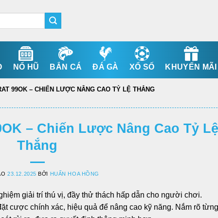
O
NỔ HŨ
BẮN CÁ
ĐÁ GÀ
XỔ SỐ
KHUYẾN MÃI
AT 99OK – CHIẾN LƯỢC NÂNG CAO TỶ LỆ THẮNG
9OK – Chiến Lược Nâng Cao Tỷ L
Thắng
ÀO
23.12.2025
BỞI
HUẤN HOA HỒNG
hiệm giải trí thú vị, đầy thử thách hấp dẫn cho người chơi.
ặt cược chính xác, hiệu quả để nâng cao kỹ năng. Nắm rõ từn