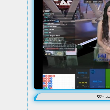
Kiểm soá