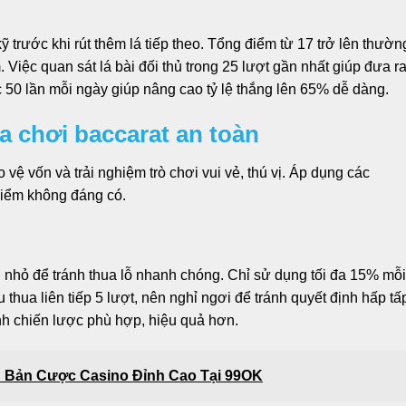
 trước khi rút thêm lá tiếp theo. Tổng điểm từ 17 trở lên thườn
Việc quan sát lá bài đối thủ trong 25 lượt gần nhất giúp đưa r
 50 lần mỗi ngày giúp nâng cao tỷ lệ thắng lên 65% dễ dàng.
a chơi baccarat an toàn
 vệ vốn và trải nghiệm trò chơi vui vẻ, thú vị. Áp dụng các
điểm không đáng có.
 nhỏ để tránh thua lỗ nhanh chóng. Chỉ sử dụng tối đa 15% mỗi
 thua liên tiếp 5 lượt, nên nghỉ ngơi để tránh quyết định hấp tấ
ỉnh chiến lược phù hợp, hiệu quả hơn.
ên Bản Cược Casino Đỉnh Cao Tại 99OK