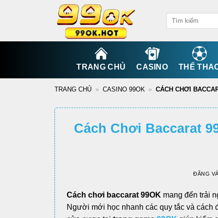
Bỏ
qua
nội
dung
TRANG CHỦ
CASINO
THỂ THA
TRANG CHỦ
»
CASINO 99OK
»
CÁCH CHƠI BACCAR
Cách Chơi Baccarat 9
ĐĂNG V
Cách chơi baccarat 99OK
mang đến trải ng
Người mới học nhanh các quy tắc và cách đ