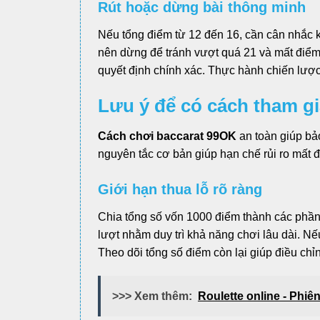
Rút hoặc dừng bài thông minh
Nếu tổng điểm từ 12 đến 16, cần cân nhắc kỹ
nên dừng để tránh vượt quá 21 và mất điểm. 
quyết định chính xác. Thực hành chiến lược
Lưu ý để có cách tham gi
Cách chơi baccarat 99OK
an toàn giúp bảo
nguyên tắc cơ bản giúp hạn chế rủi ro mất 
Giới hạn thua lỗ rõ ràng
Chia tổng số vốn 1000 điểm thành các phần
lượt nhằm duy trì khả năng chơi lâu dài. Nếu
Theo dõi tổng số điểm còn lại giúp điều ch
>>> Xem thêm:
Roulette online - Phi