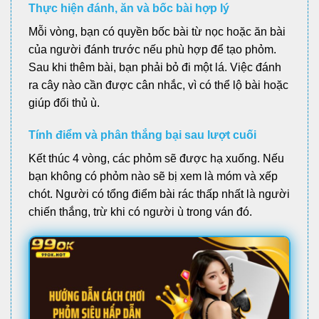
Thực hiện đánh, ăn và bốc bài hợp lý
Mỗi vòng, bạn có quyền bốc bài từ nọc hoặc ăn bài
của người đánh trước nếu phù hợp để tạo phỏm.
Sau khi thêm bài, bạn phải bỏ đi một lá. Việc đánh
ra cây nào cần được cân nhắc, vì có thể lộ bài hoặc
giúp đối thủ ù.
Tính điểm và phân thắng bại sau lượt cuối
Kết thúc 4 vòng, các phỏm sẽ được hạ xuống. Nếu
bạn không có phỏm nào sẽ bị xem là móm và xếp
chót. Người có tổng điểm bài rác thấp nhất là người
chiến thắng, trừ khi có người ù trong ván đó.