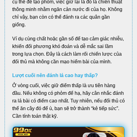
cụ thể để tạo phỏm, việc giữ lại lá đó là chiến thuật
thông minh nhằm ngăn cản nước đi của họ. Không
chỉ vậy, bạn còn có thể đánh ra các quân gần
giống.
Ví dụ cùng chất hoặc gần số để tạo cảm giác nhiễu,
khiến đối phương khó đoán và dễ mắc sai lầm
trong lựa chọn. Đây là cách làm rối chiến lược của
đối thủ mà không cần mạo hiểm bài của mình.
Lượt cuối nên đánh lá cao hay thấp?
Ở vòng cuối, việc giữ điểm thấp là ưu tiên hàng
đầu. Nếu không có phỏm để hạ, hãy cân nhắc đánh
ra lá bài có điểm cao nhất. Tuy nhiên, nếu đối thủ có
thể ăn cây đó để ù, bạn sẽ trở thành “kẻ tiếp sức”.
Cần tính toán thật kỹ.