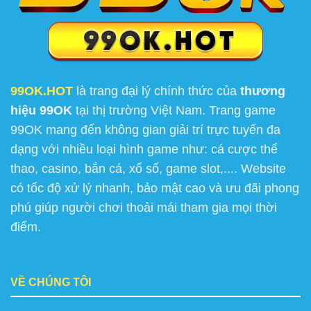
99OK.HOT
là trang đại lý chính thức của
thương
hiệu 99OK
tại thị trường Việt Nam. Trang game
99OK mang đến không gian giải trí trực tuyến đa
dạng với nhiều loại hình game như: cá cược thể
thao, casino, bắn cá, xổ số, game slot,.... Website
có tốc độ xử lý nhanh, bảo mật cao và ưu đãi phong
phú giúp người chơi thoải mái tham gia mọi thời
điểm.
VỀ CHÚNG TÔI