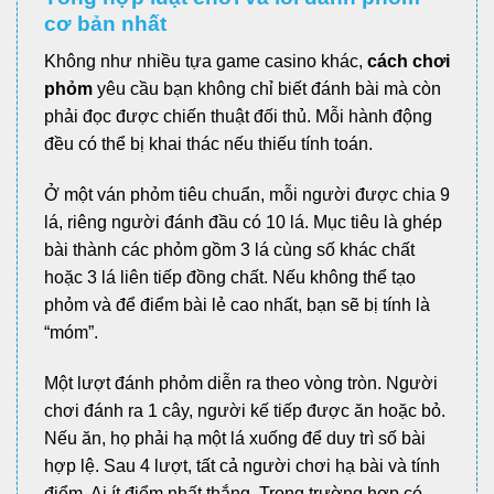
cơ bản nhất
Không như nhiều tựa game casino khác,
cách chơi
phỏm
yêu cầu bạn không chỉ biết đánh bài mà còn
phải đọc được chiến thuật đối thủ. Mỗi hành động
đều có thể bị khai thác nếu thiếu tính toán.
Ở một ván phỏm tiêu chuẩn, mỗi người được chia 9
lá, riêng người đánh đầu có 10 lá. Mục tiêu là ghép
bài thành các phỏm gồm 3 lá cùng số khác chất
hoặc 3 lá liên tiếp đồng chất. Nếu không thể tạo
phỏm và để điểm bài lẻ cao nhất, bạn sẽ bị tính là
“móm”.
Một lượt đánh phỏm diễn ra theo vòng tròn. Người
chơi đánh ra 1 cây, người kế tiếp được ăn hoặc bỏ.
Nếu ăn, họ phải hạ một lá xuống để duy trì số bài
hợp lệ. Sau 4 lượt, tất cả người chơi hạ bài và tính
điểm. Ai ít điểm nhất thắng. Trong trường hợp có