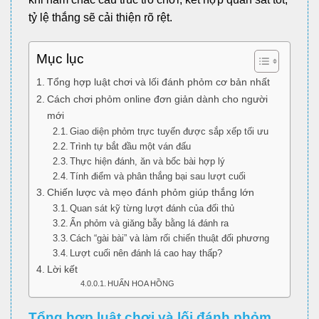
tỷ lệ thắng sẽ cải thiện rõ rệt.
Mục lục
Tổng hợp luật chơi và lối đánh phỏm cơ bản nhất
Cách chơi phỏm online đơn giản dành cho người
mới
Giao diện phỏm trực tuyến được sắp xếp tối ưu
Trình tự bắt đầu một ván đấu
Thực hiện đánh, ăn và bốc bài hợp lý
Tính điểm và phân thắng bại sau lượt cuối
Chiến lược và mẹo đánh phỏm giúp thắng lớn
Quan sát kỹ từng lượt đánh của đối thủ
Ẩn phỏm và giăng bẫy bằng lá đánh ra
Cách “gài bài” và làm rối chiến thuật đối phương
Lượt cuối nên đánh lá cao hay thấp?
Lời kết
HUẤN HOA HỒNG
Tổng hợp luật chơi và lối đánh phỏm