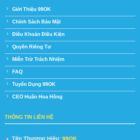
Giới Thiệu 99OK
Chính Sách Bảo Mật
Điều Khoản Điều Kiện
Quyền Riêng Tư
Miễn Trừ Trách Nhiệm
FAQ
Tuyển Dụng 99OK
CEO Huấn Hoa Hồng
THÔNG TIN LIÊN HỆ
Tên Thương Hiệu
:
99OK