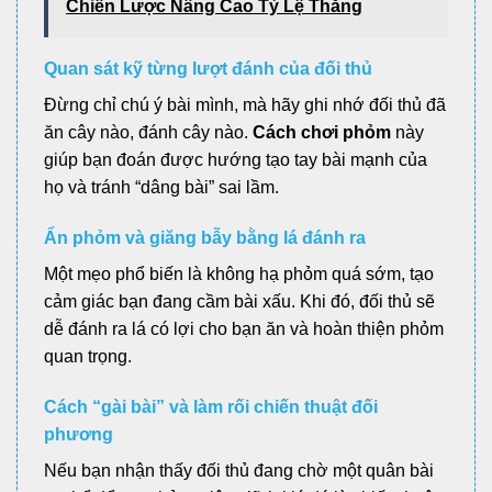
Chiến Lược Nâng Cao Tỷ Lệ Thắng
Quan sát kỹ từng lượt đánh của đối thủ
Đừng chỉ chú ý bài mình, mà hãy ghi nhớ đối thủ đã
ăn cây nào, đánh cây nào.
Cách chơi phỏm
này
giúp bạn đoán được hướng tạo tay bài mạnh của
họ và tránh “dâng bài” sai lầm.
Ẩn phỏm và giăng bẫy bằng lá đánh ra
Một mẹo phổ biến là không hạ phỏm quá sớm, tạo
cảm giác bạn đang cầm bài xấu. Khi đó, đối thủ sẽ
dễ đánh ra lá có lợi cho bạn ăn và hoàn thiện phỏm
quan trọng.
Cách “gài bài” và làm rối chiến thuật đối
phương
Nếu bạn nhận thấy đối thủ đang chờ một quân bài