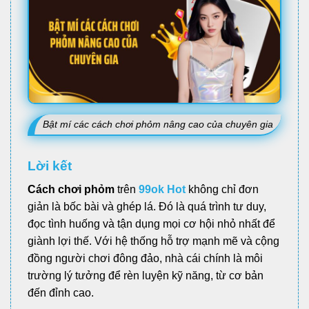
Bật mí các cách chơi phỏm nâng cao của chuyên gia
Lời kết
Cách chơi phỏm
trên
99ok Hot
không chỉ đơn
giản là bốc bài và ghép lá. Đó là quá trình tư duy,
đọc tình huống và tận dụng mọi cơ hội nhỏ nhất để
giành lợi thế. Với hệ thống hỗ trợ mạnh mẽ và cộng
đồng người chơi đông đảo, nhà cái chính là môi
trường lý tưởng để rèn luyện kỹ năng, từ cơ bản
đến đỉnh cao.