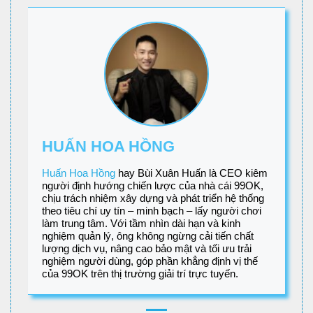
HUẤN HOA HỒNG
Huấn Hoa Hồng
hay Bùi Xuân Huấn là CEO kiêm
người định hướng chiến lược của nhà cái 99OK,
chịu trách nhiệm xây dựng và phát triển hệ thống
theo tiêu chí uy tín – minh bạch – lấy người chơi
làm trung tâm. Với tầm nhìn dài hạn và kinh
nghiệm quản lý, ông không ngừng cải tiến chất
lượng dịch vụ, nâng cao bảo mật và tối ưu trải
nghiệm người dùng, góp phần khẳng định vị thế
của 99OK trên thị trường giải trí trực tuyến.