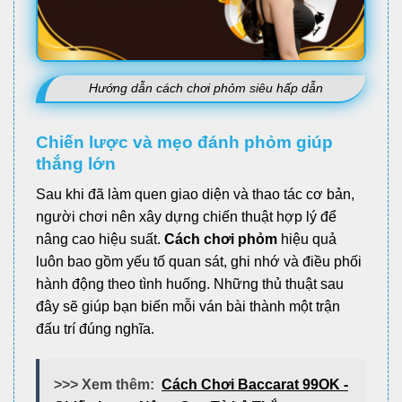
Hướng dẫn cách chơi phỏm siêu hấp dẫn
Chiến lược và mẹo đánh phỏm giúp
thắng lớn
Sau khi đã làm quen giao diện và thao tác cơ bản,
người chơi nên xây dựng chiến thuật hợp lý để
nâng cao hiệu suất.
Cách chơi phỏm
hiệu quả
luôn bao gồm yếu tố quan sát, ghi nhớ và điều phối
hành động theo tình huống. Những thủ thuật sau
đây sẽ giúp bạn biến mỗi ván bài thành một trận
đấu trí đúng nghĩa.
>>> Xem thêm:
Cách Chơi Baccarat 99OK -