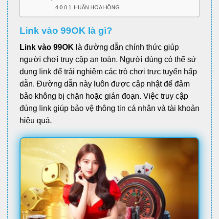
HUẤN HOA HỒNG
Link vào 99OK là gì?
Link vào 99OK
là đường dẫn chính thức giúp
người chơi truy cập an toàn. Người dùng có thể sử
dụng link để trải nghiệm các trò chơi trực tuyến hấp
dẫn. Đường dẫn này luôn được cập nhật để đảm
bảo không bị chặn hoặc gián đoạn. Việc truy cập
đúng link giúp bảo vệ thông tin cá nhân và tài khoản
hiệu quả.