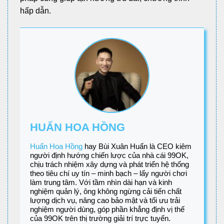
hấp dẫn.
HUẤN HOA HỒNG
Huấn Hoa Hồng
hay Bùi Xuân Huấn là CEO kiêm
người định hướng chiến lược của nhà cái 99OK,
chịu trách nhiệm xây dựng và phát triển hệ thống
theo tiêu chí uy tín – minh bạch – lấy người chơi
làm trung tâm. Với tầm nhìn dài hạn và kinh
nghiệm quản lý, ông không ngừng cải tiến chất
lượng dịch vụ, nâng cao bảo mật và tối ưu trải
nghiệm người dùng, góp phần khẳng định vị thế
của 99OK trên thị trường giải trí trực tuyến.