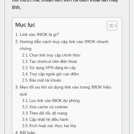
tính.
Mục lục
Link vào 99OK là gì?
Hướng dẫn cách truy cập link vào 99OK nhanh
chóng
Chọn link truy cập chính thức
Tạo shortcut trên điện thoại
Sử dụng VPN đáng tin cậy
Truy cập ngoài giờ cao điểm
Bảo mật tài khoản
Mẹo tối ưu khi sử dụng link vào trang 99OK hiệu
quả
Lưu link vào 99OK dự phòng
Xóa cache và cookies
Theo dõi tốc độ mạng
Cập nhật hệ điều hành
Kích hoạt xác thực hai lớp
Kết luận