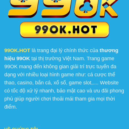
99OK.HOT
là trang đại lý chính thức của
thương
hiệu 99OK
tại thị trường Việt Nam. Trang game
99OK mang đến không gian giải trí trực tuyến đa
dạng với nhiều loại hình game như: cá cược thể
thao, casino, bắn cá, xổ số, game slot,.... Website
có tốc độ xử lý nhanh, bảo mật cao và ưu đãi phong
phú giúp người chơi thoải mái tham gia mọi thời
điểm.