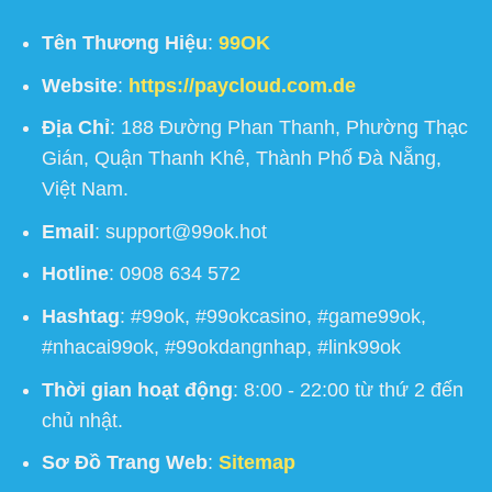
Tên Thương Hiệu
:
99OK
Website
:
https://paycloud.com.de
Địa Chỉ
:
188 Đường Phan Thanh, Phường Thạc
Gián, Quận Thanh Khê, Thành Phố Đà Nẵng,
Việt Nam.
Email
:
support@99ok.hot
Hotline
:
0908 634 572
Hashtag
: #99ok, #99okcasino, #game99ok,
#nhacai99ok, #99okdangnhap, #link99ok
Thời gian hoạt động
: 8:00 - 22:00 từ thứ 2 đến
chủ nhật.
Sơ Đồ Trang Web
:
Sitemap