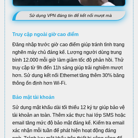
Sử dụng VPN đáng tin để kết nối mượt mà
Truy cập ngoài giờ cao điểm
Đăng nhập trước giờ cao điểm giúp tránh tình trạng
nghẽn máy chủ đáng kể. Lượng người dùng trung
bình 12.000 mỗi giờ làm giảm tốc độ phản hồi. Thử
truy cập từ 9h đến 11h sáng giúp trải nghiệm mượt
hơn. Sử dụng kết nối Ethernet tăng thêm 30% băng
thông ổn định hơn Wi-Fi.
Bảo mật tài khoản
Sử dụng mật khẩu dài tối thiểu 12 ký tự giúp bảo vệ
tài khoản an toàn. Thêm xác thực hai lớp SMS hoặc
email tăng mức độ bảo mật đáng kể. Kiểm tra email
xác nhận mỗi tuần để phát hiện hoạt động đáng