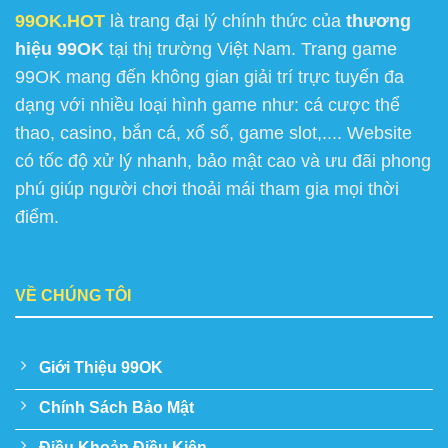
99OK.HOT
là trang đại lý chính thức của
thương
hiệu 99OK
tại thị trường Việt Nam. Trang game
99OK mang đến không gian giải trí trực tuyến đa
dạng với nhiều loại hình game như: cá cược thể
thao, casino, bắn cá, xổ số, game slot,.... Website
có tốc độ xử lý nhanh, bảo mật cao và ưu đãi phong
phú giúp người chơi thoải mái tham gia mọi thời
điểm.
VỀ CHÚNG TÔI
Giới Thiệu 99OK
Chính Sách Bảo Mật
Điều Khoản Điều Kiện