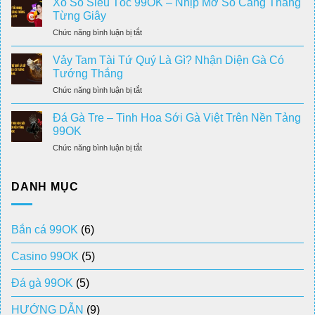
Xổ Số Siêu Tốc 99OK – Nhịp Mở Số Căng Thẳng
Lô
Quyết
Từng Giây
Đề
Bắt
ở
Chức năng bình luận bị tắt
Chuẩn
Số
Xổ
Xác
Chuẩn
Số
Từ
Vảy Tam Tài Tứ Quý Là Gì? Nhận Diện Gà Có
Từng
Siêu
Cao
Tướng Thắng
Ngày
Tốc
Thủ
ở
Chức năng bình luận bị tắt
99OK
99OK
Vảy
–
Tam
Nhịp
Đá Gà Tre – Tinh Hoa Sới Gà Việt Trên Nền Tảng
Tài
Mở
99OK
Tứ
Số
ở
Chức năng bình luận bị tắt
Quý
Căng
Đá
Là
Thẳng
Gà
Gì?
Từng
Tre
DANH MỤC
Nhận
Giây
–
Diện
Tinh
Gà
Hoa
Có
Bắn cá 99OK
(6)
Sới
Tướng
Gà
Thắng
Casino 99OK
(5)
Việt
Trên
Nền
Đá gà 99OK
(5)
Tảng
99OK
HƯỚNG DẪN
(9)