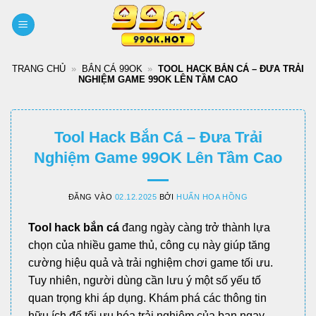
Bỏ
qua
nội
dung
TRANG CHỦ
»
BẮN CÁ 99OK
»
TOOL HACK BẮN CÁ – ĐƯA TRẢI
NGHIỆM GAME 99OK LÊN TẦM CAO
Tool Hack Bắn Cá – Đưa Trải
Nghiệm Game 99OK Lên Tầm Cao
ĐĂNG VÀO
02.12.2025
BỞI
HUẤN HOA HỒNG
Tool hack bắn cá
đang ngày càng trở thành lựa
chọn của nhiều game thủ, công cụ này giúp tăng
cường hiệu quả và trải nghiệm chơi game tối ưu.
Tuy nhiên, người dùng cần lưu ý một số yếu tố
quan trọng khi áp dụng. Khám phá các thông tin
hữu ích để tối ưu hóa trải nghiệm của bạn ngay