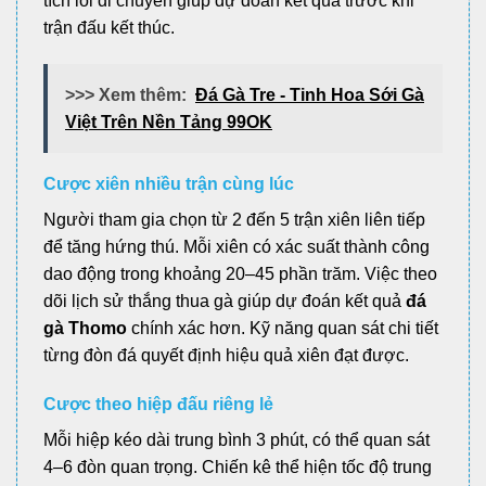
tích lối di chuyển giúp dự đoán kết quả trước khi
trận đấu kết thúc.
>>> Xem thêm:
Đá Gà Tre - Tinh Hoa Sới Gà
Việt Trên Nền Tảng 99OK
Cược xiên nhiều trận cùng lúc
Người tham gia chọn từ 2 đến 5 trận xiên liên tiếp
để tăng hứng thú. Mỗi xiên có xác suất thành công
dao động trong khoảng 20–45 phần trăm. Việc theo
dõi lịch sử thắng thua gà giúp dự đoán kết quả
đá
gà Thomo
chính xác hơn. Kỹ năng quan sát chi tiết
từng đòn đá quyết định hiệu quả xiên đạt được.
Cược theo hiệp đấu riêng lẻ
Mỗi hiệp kéo dài trung bình 3 phút, có thể quan sát
4–6 đòn quan trọng. Chiến kê thể hiện tốc độ trung