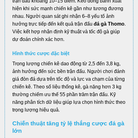
trận đấu khoảng 10–15 điểm. Kèo đồng banh xuất
hiện khi sức mạnh chiến kê gần như tương đương
nhau. Người quan sát ghi nhận 6–8 yếu tố ảnh
hưởng trực tiếp đến kết quả trận đấu
đá gà Thomo
.
Việc kết hợp nhận định kỹ thuật và tốc độ gà giúp
dự đoán chính xác hơn.
Hình thức cược đặc biệt
Trọng lượng chiến kê dao động từ 2,5 đến 3,8 kg,
ảnh hưởng đến sức bền trận đấu. Người chơi đánh
giá đòn đá dựa trên tốc độ và lực va chạm của từng
chiến kê. Theo số liệu thống kê, gà nặng hơn 3 kg
thường chiếm ưu thế 55 phần trăm trận đấu. Kỹ
năng phân tích dữ liệu giúp lựa chọn hình thức theo
trọng lượng hiệu quả.
Chiến thuật tăng tỷ lệ thắng cược đá gà
lớn