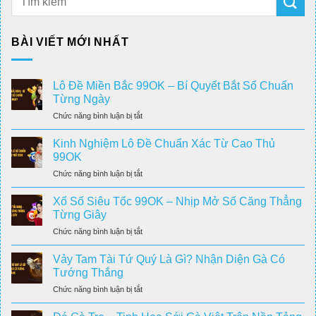
BÀI VIẾT MỚI NHẤT
Lô Đề Miền Bắc 99OK – Bí Quyết Bắt Số Chuẩn
Từng Ngày
ở
Chức năng bình luận bị tắt
Lô
Đề
Kinh Nghiệm Lô Đề Chuẩn Xác Từ Cao Thủ
Miền
99OK
Bắc
ở
Chức năng bình luận bị tắt
99OK
Kinh
–
Nghiệm
Bí
Xổ Số Siêu Tốc 99OK – Nhịp Mở Số Căng Thẳng
Lô
Quyết
Từng Giây
Đề
Bắt
ở
Chức năng bình luận bị tắt
Chuẩn
Số
Xổ
Xác
Chuẩn
Số
Từ
Vảy Tam Tài Tứ Quý Là Gì? Nhận Diện Gà Có
Từng
Siêu
Cao
Tướng Thắng
Ngày
Tốc
Thủ
ở
Chức năng bình luận bị tắt
99OK
99OK
Vảy
–
Tam
Nhịp