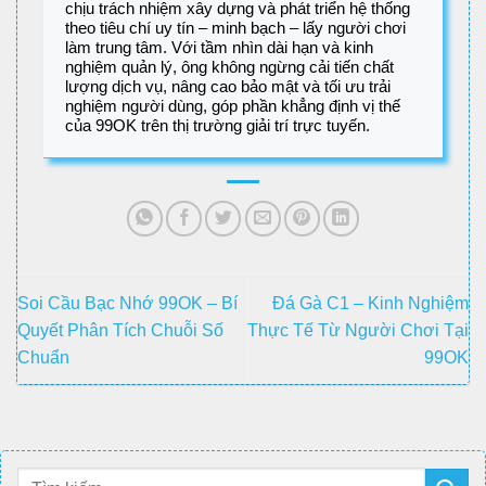
chịu trách nhiệm xây dựng và phát triển hệ thống
theo tiêu chí uy tín – minh bạch – lấy người chơi
làm trung tâm. Với tầm nhìn dài hạn và kinh
nghiệm quản lý, ông không ngừng cải tiến chất
lượng dịch vụ, nâng cao bảo mật và tối ưu trải
nghiệm người dùng, góp phần khẳng định vị thế
của 99OK trên thị trường giải trí trực tuyến.
Soi Cầu Bạc Nhớ 99OK – Bí
Đá Gà C1 – Kinh Nghiệm
Quyết Phân Tích Chuỗi Số
Thực Tế Từ Người Chơi Tại
Chuẩn
99OK