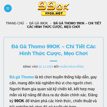
Bỏ
qua
nội
dung
TRANG CHỦ
»
ĐÁ GÀ 99OK
»
ĐÁ GÀ THOMO 99OK – CHI TIẾT
CÁC HÌNH THỨC CƯỢC, MẸO CHƠI
Đá Gà Thomo 99OK – Chi Tiết Các
Hình Thức Cược, Mẹo Chơi
ĐĂNG VÀO
02.12.2025
BỞI
HUẤN HOA HỒNG
Đá gà Thomo
là trò chơi truyền thống hấp dẫn, gay
cấn, mang đến trải nghiệm thú vị cho người chơi.
Người tham gia quan sát kỹ chiến kê, kết hợp may
mắn và kỹ năng để đưa ra dự đoán chính xác. Đăng
ký
99OK
để khám phá các hình thức, chiến thuật và
trải nghiệm trò chơi đá gà tuyệt vời hơn.