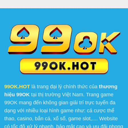
99OK.HOT
là trang đại lý chính thức của
thương
hiệu 99OK
tại thị trường Việt Nam. Trang game
99OK mang đến không gian giải trí trực tuyến đa
dạng với nhiều loại hình game như: cá cược thể
thao, casino, bắn cá, xổ số, game slot,.... Website
có tốc độ xử lý nhanh, bảo mật cao và ưu đãi phong