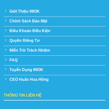
Giới Thiệu 99OK
Chính Sách Bảo Mật
Điều Khoản Điều Kiện
Quyền Riêng Tư
Miễn Trừ Trách Nhiệm
FAQ
Tuyển Dụng 99OK
CEO Huấn Hoa Hồng
THÔNG TIN LIÊN HỆ