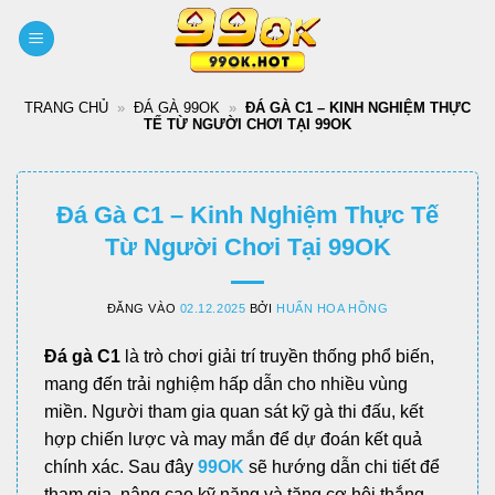
Bỏ
qua
nội
dung
TRANG CHỦ
»
ĐÁ GÀ 99OK
»
ĐÁ GÀ C1 – KINH NGHIỆM THỰC
TẾ TỪ NGƯỜI CHƠI TẠI 99OK
Đá Gà C1 – Kinh Nghiệm Thực Tế
Từ Người Chơi Tại 99OK
ĐĂNG VÀO
02.12.2025
BỞI
HUẤN HOA HỒNG
Đá gà C1
là trò chơi giải trí truyền thống phổ biến,
mang đến trải nghiệm hấp dẫn cho nhiều vùng
miền. Người tham gia quan sát kỹ gà thi đấu, kết
hợp chiến lược và may mắn để dự đoán kết quả
chính xác. Sau đây
99OK
sẽ hướng dẫn chi tiết để
tham gia, nâng cao kỹ năng và tăng cơ hội thắng.