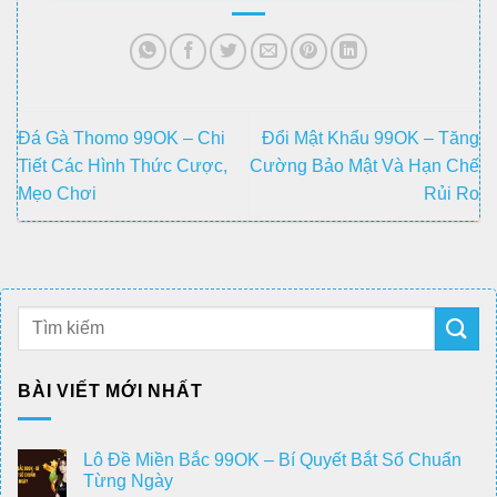
Đá Gà Thomo 99OK – Chi
Đổi Mật Khẩu 99OK – Tăng
Tiết Các Hình Thức Cược,
Cường Bảo Mật Và Hạn Chế
Mẹo Chơi
Rủi Ro
BÀI VIẾT MỚI NHẤT
Lô Đề Miền Bắc 99OK – Bí Quyết Bắt Số Chuẩn
Từng Ngày