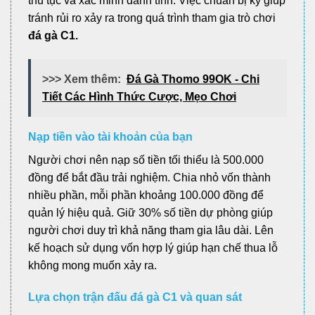
thủ tục và xác minh danh tính. Việc chuẩn bị kỹ giúp
tránh rủi ro xảy ra trong quá trình tham gia trò chơi
đá gà C1.
>>> Xem thêm:
Đá Gà Thomo 99OK - Chi
Tiết Các Hình Thức Cược, Mẹo Chơi
Nạp tiền vào tài khoản của bạn
Người chơi nên nạp số tiền tối thiểu là 500.000
đồng để bắt đầu trải nghiệm. Chia nhỏ vốn thành
nhiều phần, mỗi phần khoảng 100.000 đồng để
quản lý hiệu quả. Giữ 30% số tiền dự phòng giúp
người chơi duy trì khả năng tham gia lâu dài. Lên
kế hoạch sử dụng vốn hợp lý giúp hạn chế thua lỗ
không mong muốn xảy ra.
Lựa chọn trận đấu đá gà C1 và quan sát