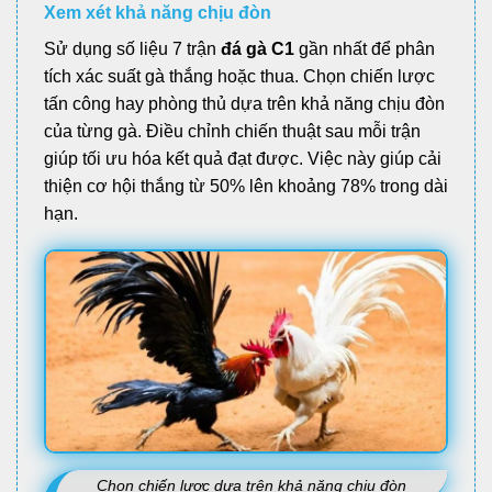
Xem xét khả năng chịu đòn
Sử dụng số liệu 7 trận
đá gà C1
gần nhất để phân
tích xác suất gà thắng hoặc thua. Chọn chiến lược
tấn công hay phòng thủ dựa trên khả năng chịu đòn
của từng gà. Điều chỉnh chiến thuật sau mỗi trận
giúp tối ưu hóa kết quả đạt được. Việc này giúp cải
thiện cơ hội thắng từ 50% lên khoảng 78% trong dài
hạn.
Chọn chiến lược dựa trên khả năng chịu đòn