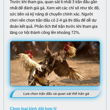
Trước khi tham gia, quan sát ít nhất 3 trận đấu gần
nhất để đánh giá gà. Xem xét các chỉ số như tốc độ,
sức bền và kỹ năng di chuyển chính xác. Người
chơi nên chọn trận đấu có 2-4 gà thi đấu để dễ dự
đoán kết quả. Phân tích thế trận trước khi tham gia
tăng cơ hội thành công lên khoảng 72%.
Lựa chọn trận đấu và quan sát thế trận gà
Chọn loại hình đặt hợp lý