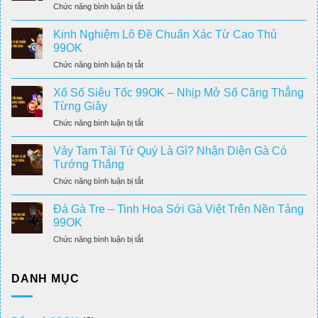
ở
Chức năng bình luận bị tắt
Lô
Đề
Kinh Nghiệm Lô Đề Chuẩn Xác Từ Cao Thủ
Miền
99OK
Bắc
ở
Chức năng bình luận bị tắt
99OK
Kinh
–
Nghiệm
Bí
Xổ Số Siêu Tốc 99OK – Nhịp Mở Số Căng Thẳng
Lô
Quyết
Từng Giây
Đề
Bắt
ở
Chức năng bình luận bị tắt
Chuẩn
Số
Xổ
Xác
Chuẩn
Số
Từ
Vảy Tam Tài Tứ Quý Là Gì? Nhận Diện Gà Có
Từng
Siêu
Cao
Tướng Thắng
Ngày
Tốc
Thủ
ở
Chức năng bình luận bị tắt
99OK
99OK
Vảy
–
Tam
Nhịp
Đá Gà Tre – Tinh Hoa Sới Gà Việt Trên Nền Tảng
Tài
Mở
99OK
Tứ
Số
ở
Chức năng bình luận bị tắt
Quý
Căng
Đá
Là
Thẳng
Gà
Gì?
Từng
Tre
DANH MỤC
Nhận
Giây
–
Diện
Tinh
Gà
Hoa
Có