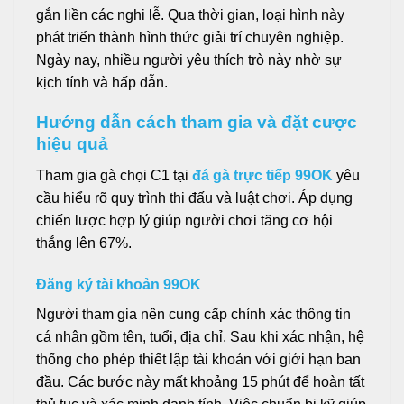
gắn liền các nghi lễ. Qua thời gian, loại hình này
phát triển thành hình thức giải trí chuyên nghiệp.
Ngày nay, nhiều người yêu thích trò này nhờ sự
kịch tính và hấp dẫn.
Hướng dẫn cách tham gia và đặt cược
hiệu quả
Tham gia gà chọi
C1 tại
đá gà trực tiếp 99OK
yêu
cầu hiểu rõ quy trình thi đấu và luật chơi. Áp dụng
chiến lược hợp lý giúp người chơi tăng cơ hội
thắng lên 67%.
Đăng ký tài khoản 99OK
Người tham gia nên cung cấp chính xác thông tin
cá nhân gồm tên, tuổi, địa chỉ. Sau khi xác nhận, hệ
thống cho phép thiết lập tài khoản với giới hạn ban
đầu. Các bước này mất khoảng 15 phút để hoàn tất