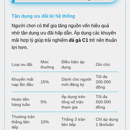
Tận dụng ưu đãi từ hệ thống
Người chơi có thể gia tăng nguồn vốn hiệu quả
nhờ tận dụng ưu đãi hấp dẫn. Áp dụng các khuyến
mãi hợp lý giúp trải nghiệm
đá gà C1
trở nên thuận
lợi hơn.
Mức
Điều kiện áp
Loại ưu đãi
Ghi chú
thưởng
dụng
Tối đa
Khuyến mãi
Dành cho người
15%
200.000
nạp lần đầu
mới đăng ký
đồng
Áp dụng trên
Tối đa
Hoàn tiền
5%
tổng số trận
500.000
hàng tuần
tham gia
đồng
Thưởng trận
Thắng 3 trận
Chỉ áp dụng
thắng liên
10%
liên tiếp
1 lần/tuần
tiếp